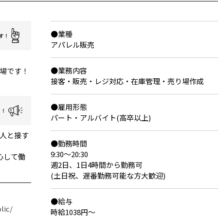
●業種
アパレル販売
●業務内容
場です！
接客・販売・レジ対応・在庫管理・売り場作成
●雇用形態
パート・アルバイト(高卒以上)
人と接す
●勤務時間
9:30～20:30
心して働
週2日、1日4時間から勤務可
(土日祝、遅番勤務可能な方大歓迎)
●給与
lic/
時給1038円～