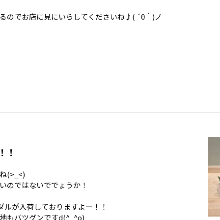
のでお店に見にいらしてくださいね♪( ´θ｀)ノ
！！
>_<)
いのではないででょうか！
のサンダルが入荷しておりますよー！！
バツグンですd(^_^o)