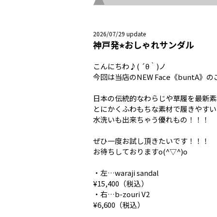
2026/07/29 update
神戸発⭐︎おしゃれサンダル
こんにちわ♪( ´θ｀)ノ
今回は当店のNEW Face《buntA》
日本の伝統的なわらじや草履を最新素
とにかくふわもちな素材で履きやすい
水洗いも出来ちゃう優れもの！！！
ぜひ一度お試し頂きたいです！！！
お待ちしておりますo(^▽^)o
・左…waraji sandal
¥15,400（税込）
・右…b-zouri V2
¥6,600（税込）