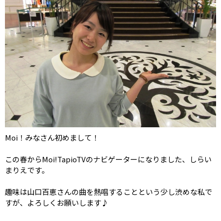
Moi！みなさん初めまして！
この春からMoi!TapioTVのナビゲーターになりました、しらい
まりえです。
趣味は山口百恵さんの曲を熱唱することという少し渋めな私で
すが、よろしくお願いします♪