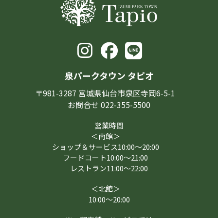
泉パークタウン タピオ
〒981-3287 宮城県仙台市泉区寺岡6-5-1
お問合せ 022-355-5500
営業時間
＜南館＞
ショップ＆サービス10:00～20:00
フードコート10:00～21:00
レストラン11:00～22:00
＜北館＞
10:00～20:00