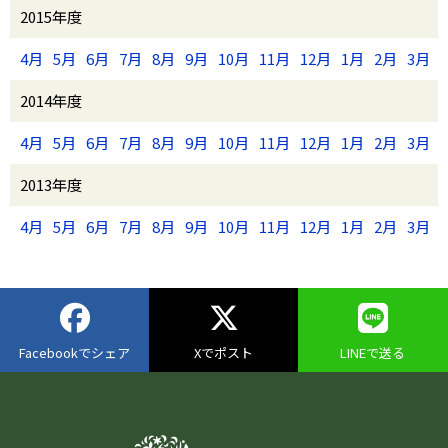
2015年度
4月
5月
6月
7月
8月
9月
10月
11月
12月
1月
2月
3月
2014年度
4月
5月
6月
7月
8月
9月
10月
11月
12月
1月
2月
3月
2013年度
4月
5月
6月
7月
8月
9月
10月
11月
12月
1月
2月
3月
Facebookでシェア
Xでポスト
LINEで送る