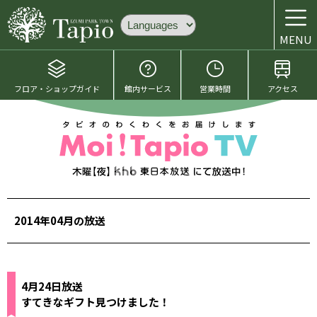
MENU
フロア・ショップガイド
館内サービス
営業時間
アクセス
2014年04月の放送
4月24日放送
すてきなギフト見つけました！