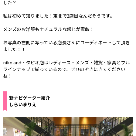
した？
私は初めて知りました！東北で2店目なんだそうです。
メンズのお洋服もナチュラルな感じが素敵！
お写真の左側に写っている店長さんにコーディネートして頂き
ました！！
niko and…タピオ店はレディース・メンズ・雑貨・家具とフル
ラインナップで揃っているので、ぜひのぞきにきてください
ね！
新ナビゲーター紹介
しらいまりえ