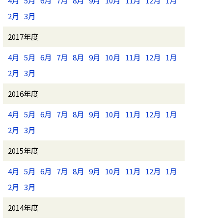
4月
5月
6月
7月
8月
9月
10月
11月
12月
1月
2月
3月
2017年度
4月
5月
6月
7月
8月
9月
10月
11月
12月
1月
2月
3月
2016年度
4月
5月
6月
7月
8月
9月
10月
11月
12月
1月
2月
3月
2015年度
4月
5月
6月
7月
8月
9月
10月
11月
12月
1月
2月
3月
2014年度