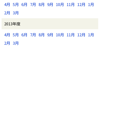
4月
5月
6月
7月
8月
9月
10月
11月
12月
1月
2月
3月
2013年度
4月
5月
6月
7月
8月
9月
10月
11月
12月
1月
2月
3月