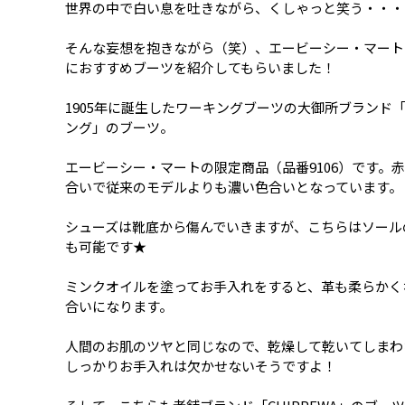
世界の中で白い息を吐きながら、くしゃっと笑う・・・
そんな妄想を抱きながら（笑）、エービーシー・マート
におすすめブーツを紹介してもらいました！
1905年に誕生したワーキングブーツの大御所ブランド
ング」のブーツ。
エービーシー・マートの限定商品（品番9106）です。
合いで従来のモデルよりも濃い色合いとなっています。
シューズは靴底から傷んでいきますが、こちらはソール
も可能です★
ミンクオイルを塗ってお手入れをすると、革も柔らかく
合いになります。
人間のお肌のツヤと同じなので、乾燥して乾いてしまわ
しっかりお手入れは欠かせないそうですよ！