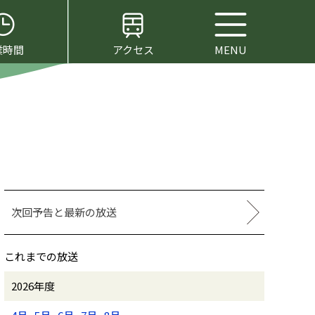
業時間
アクセス
MENU
次回予告と最新の放送
これまでの放送
2026年度