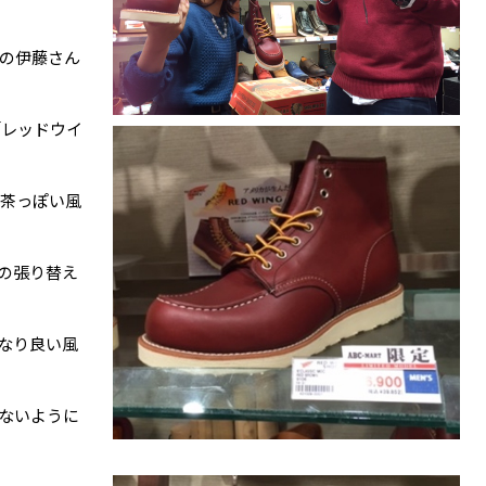
の伊藤さん
「レッドウイ
赤茶っぽい風
の張り替え
なり良い風
ないように