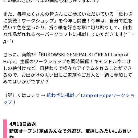
この紙わざ展、今年の開催も楽しみですねっ♪
また、毎年たくさんの皆さんにご参加いただいている「紙わざ
に挑戦！ワークショップ」を今年も開催！今年は、自分で絵を
描いて色を塗ったり、折り紙を好きな形に切り貼りして、自由
な作品が作れるペーパークラフトに挑戦していただきます(*｀･
д･´)
さらに、南館2F「BUKOWSKI GENERAL STORE AT Lamp of
Hope」主催のワークショップも同時開催！キャンドルやこけ
しの絵付けなど、日替わりで様々なアイテムを作ることができ
るので、お出かけの思い出にご家族やご友人と一緒に参加して
みてはいかがですか？
（詳しくはコチラ →
紙わざに挑戦
／
Lamp of Hopeワークショ
ップ
）
4月18日放送
新店オープン! 家族みんなで外遊び、宝探しみたいにお買い
物